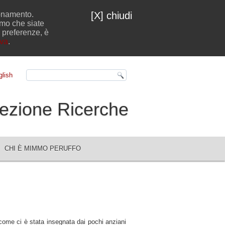
ionamento.
[X] chiudi
emo che siate
e preferenze, è
iva
.
lish
ezione Ricerche
CHI È MIMMO PERUFFO
 come ci è stata insegnata dai pochi anziani