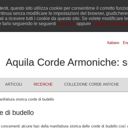
tenti, questo sito utilizza cookie per consentirne il corretto funz
ntinua senza modificare le impostazioni del browser, giudicher
ti a ricevere tutti i cookie da questo sito. Se volete modificare l
e farlo seguendo le seguenti
istruzioni
oppure
leggete l'informat
Italiano
Eng
Aquila Corde Armoniche: s
ARTICOLI
RICERCHE
COLLEZIONE CORDE ANTICHE
ifattura storica corde di budello
e di budello
oncernenti alcune fasi della manifattura storica delle corde di budello così