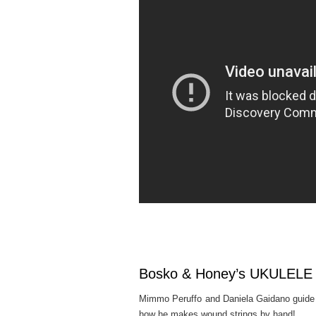
Bosko & Honey’s UKULELE
Mimmo Peruffo and Daniela Gaidano guide
how he makes wound strings by hand!