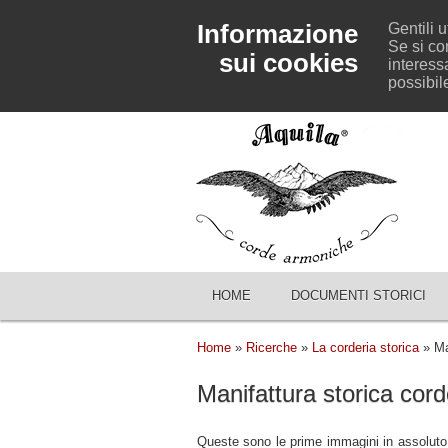
Informazione
Gentili u
Se si co
sui cookies
interessa
possibil
HOME
DOCUMENTI STORICI
Home
»
Ricerche
»
La corderia storica
» Man
Manifattura storica cord
Queste sono le prime immagini in assoluto c