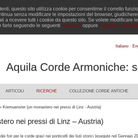
tenti, questo sito utilizza cookie per consentirne il corretto funz
ntinua senza modificare le impostazioni del browser, giudicher
ti a ricevere tutti i cookie da questo sito. Se volete modificare l
e farlo seguendo le seguenti
istruzioni
oppure
leggete l'informat
Italiano
Eng
Aquila Corde Armoniche: s
ARTICOLI
RICERCHE
COLLEZIONE CORDE ANTICHE
 Kremuenster (un monastero nei pressi di Linz - Austria)
ro nei pressi di Linz – Austria)
ei fori per le corde gravi nei ponticelli dei liuti storici (esegute nel Gennaio 2