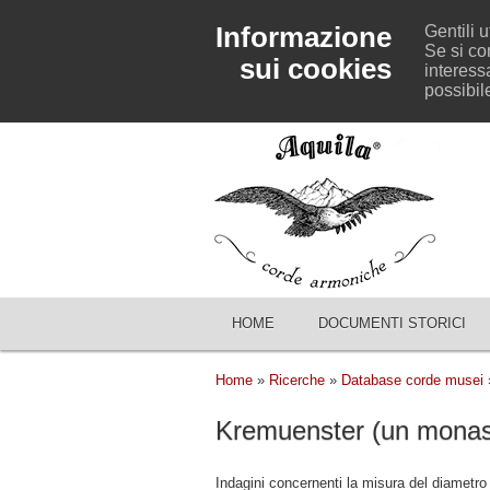
Informazione
Gentili u
Se si co
sui cookies
interessa
possibil
HOME
DOCUMENTI STORICI
Home
»
Ricerche
»
Database corde musei
»
Kremuenster (un monaste
Indagini concernenti la misura del diametro d