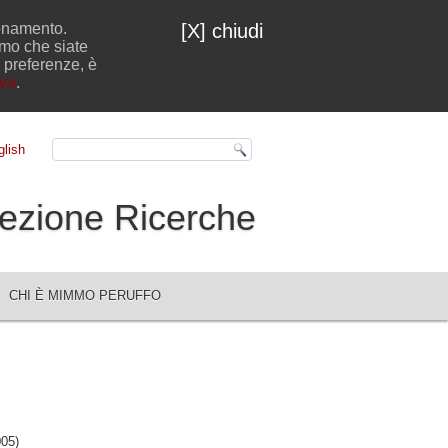
ionamento.
[X] chiudi
emo che siate
e preferenze, è
iva
.
lish
ezione Ricerche
CHI È MIMMO PERUFFO
005)